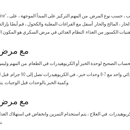
الحار ، المالح والحار. أسفل مع الفراغات المعلبة والكحول ، قم أيضًا بإز
مع مرض ا
يتم الحفاظ على الحساب: استهلاك 
وكمية الخبز بالوحدات قبل الوجبات. يتم استبعاد السائل الحلو تمامًا من أي نوع.
مع مرض ا
الكربوهيدرات. في العلاج ، يتم استخدام التمرين وانخفاض في استهلاك ال
يتم إجراء الحساب بواسطة برنامج فردي.