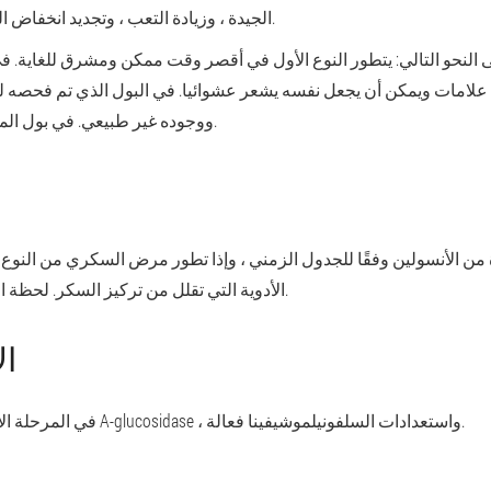
الجيدة ، وزيادة التعب ، وتجديد انخفاض الجلد ، ومظهر الجروح والتكوينات العالية.
النحو التالي: يتطور النوع الأول في أقصر وقت ممكن ومشرق للغاية. في 
علامات ويمكن أن يجعل نفسه يشعر عشوائيا. في البول الذي تم فحصه لهؤ
ووجوده غير طبيعي. في بول المرضى ، النوع الأول هو السكر والأسيتون.
من الأنسولين وفقًا للجدول الزمني ، وإذا تطور مرض السكري من النوع 2
الأدوية التي تقلل من تركيز السكر. لحظة النهج المتكامل والعلاج المناسب مهم هنا.
ال
في المرحلة الأولى من المرض ، فإن علاج مثبطات A-glucosidase ، واستعدادات السلفونيلموشيفينا فعالة.