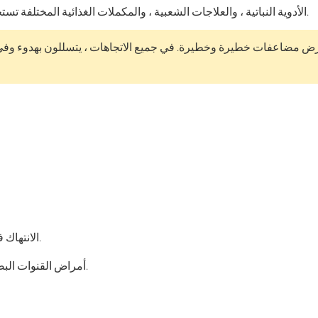
الأدوية النباتية ، والعلاجات الشعبية ، والمكملات الغذائية المختلفة تستخدم بفعالية في علاج مرض السكري.
ض مضاعفات خطيرة وخطيرة. في جميع الاتجاهات ، يتسللون بهدوء وفي 
الانتهاك في الدماغ والتعطل في إمدادات الدم.
أمراض القنوات البصرية والآفات المختلفة ، وربما العمى.