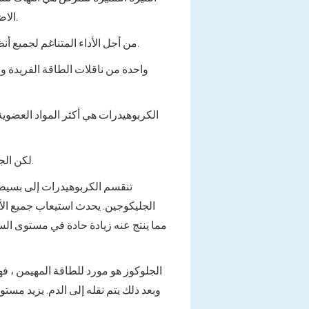
الاضطرابات المتعددة التي تصاحب المرض ، من الضروري الكشف تمامًا عن مفاهيم كيان الطاقة والعمليات الأيضية.
من أجل الأداء المتناغم لجميع أنظمة الجسم ، تكون الطاقة أمرًا حيويًا. لا يمكن أن يولد الجسم بشكل مستقل ، لذلك يستهلكه من الموارد الخارجية.
واحدة من ناقلات الطاقة الفريدة و
الكربوهيدرات هي أكثر المواد العضوي
لكن الجسم نفسه لا يقوم بتوليف الكربوهيدرات ، لكنه يأخذها بالطعام. يتركز أكبر عدد من هذه العناصر في الخلايا النباتية.
تنقسم الكربوهيدرات إلى بسيطة (أ
الجليكوجين. يحدث استيعاب جميع الأن
مما ينتج عنه زيادة حادة في مستوى الس
الجلوكوز هو مورد للطاقة المهيمن ، ف
وبعد ذلك يتم نقله إلى الدم. يزيد مس