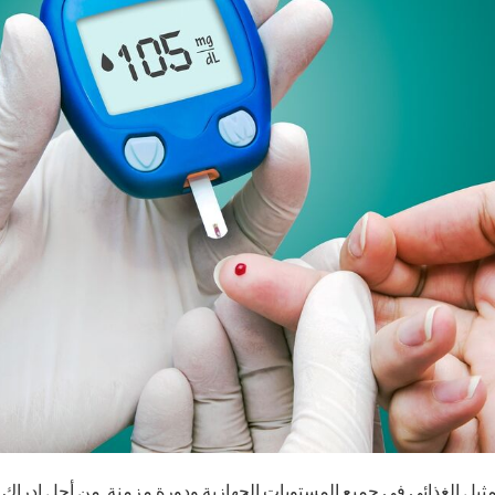
مثيل الغذائي في جميع المستويات الجهازية ودورة مزمنة. من أجل إدراك