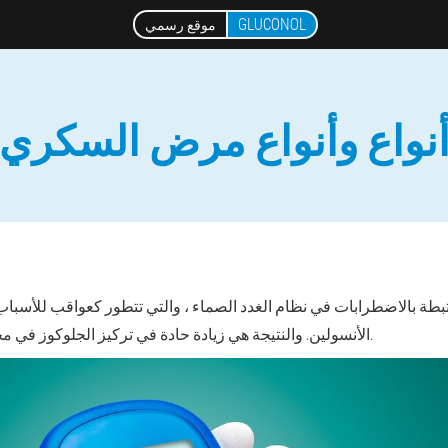
GLUCONOL
موقع رسمي
نواع وأنواع مرض السكري
طة بالاضطرابات في نظام الغدد الصماء ، والتي تتطور كعواقب للأسباب
الأنسولين. والنتيجة هي زيادة حادة في تركيز الجلوكوز في مجرى الدم (عامل ارتفاع السكر في الدم).