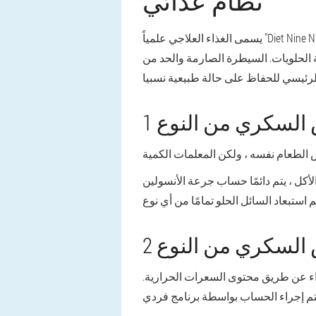
نظام عذائي
يسمى الغذاء العلاجي علمياً "Diet Nine Nine" ، والذي يصف بدقة حسب أمر الطبيب ، حسب نوع المرض. من المهم التركيز على المبدأ الموجهة ، على
الة الحلويات. السيطرة الصارمة والحد من
لسكري من النوع 1
غذائي واحد مع 7-8 وحدات خبز ، في الكربوهيدرات تصل إلى 90 جرام. قبل الأكل ، يتم دائمًا حساب جرعة الأنسولين
لسكري من النوع 2
غذاء عن طريق محتوى السعرات الحرارية.