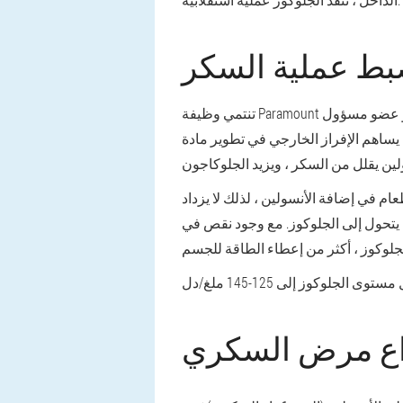
ط عملية السكر
تنتمي وظيفة Paramount في تعديل عمليات التمثيل الغذائي للكربوهيدرات إلى هرمون البنكرياس - الأنسولين. البنكرياس (البنكرياس) هو عضو مسؤول
 يساهم الإفراز الخارجي في تطوير مادة
ام في إضافة الأنسولين ، لذلك لا يزداد
، يتحول إلى الجلوكوز. مع وجود نقص في
اع مرض السكري