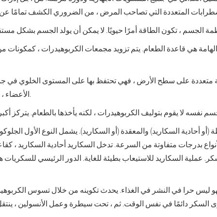
الهامة هي قاعدة الطعام. يتم تزويد مجمعات الكربوهيدرات ، كمكونات من
ة متعددة على سطح الأرض ، فهي تحتفظ بها على المستوى الخلوي في جميع 
الأعضاء ، مما يمنح الحياة والازدهار لجميع الأنظمة.
و أحادية السكاريد) والمعقدة (أو السكاريد). يشمل النوع الأول الجلوكوز وا
واع بدرجات متفاوتة من السرعة. تدخل السكاريد أحادية السكاريد ، كقاع
كر. عملية السكاريد للاستيعاب بطيئة للغاية. الدور الرئيسي للسكريات
هو ليس حرا في النشر في الغذاء. يحدث تكوينه من خلال تسوس الكربوهيدرا
توى السكر دائمًا في نفس الوقت. ثم ، تحت سيطرة وعمل الأنسولين ، ينتقل