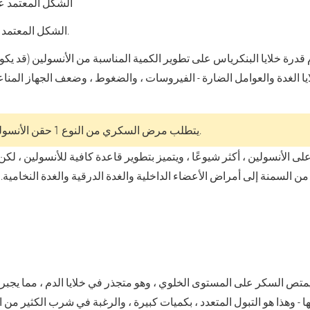
الشكل المعتمد على الأنس
الشكل المعتمد على الأنسولين (النوع 2 داء السكري).
درة خلايا البنكرياس على تطوير الكمية المناسبة من الأنسولين (قد يكون ا
يا الغدة والعوامل الضارة - الفيروسات ، والضغوط ، وضعف الجهاز المناع
يتطلب مرض السكري من النوع 1 حقن الأنسولين الإلزامي وفقًا للرسومات الصارمة.
لى الأنسولين ، أكثر شيوعًا ، ويتميز بتطوير قاعدة كافية للأنسولين ، لك
ن السمنة إلى أمراض الأعضاء الداخلية والغدة الدرقية والغدة النخامية.
 يمتص السكر على المستوى الخلوي ، وهو متجذر في خلايا الدم ، مما ي
- وهذا هو التبول المتعدد ، بكميات كبيرة ، والرغبة في شرب الكثير من ا