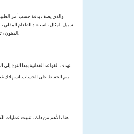
سبيل المثال ، استبعاد الطعام المقلي ، 
الدهون ، تقنيات الكسور من الغذاء. النظام الغذائي في مرض السكري هو المكون الرئيسي للحفاظ على حالة طبيعية نسبيا.
تهدف القواعد الغذائية بهذا النوع إلى الحساب الصحيح لوحدة الخبز أو الكربوهيدرات في الطعام. من المهم وليس الطعام نفسه ، ولكن المعلمات الكمية.
هنا ، الأهم من ذلك ، تثبيت عمليات 