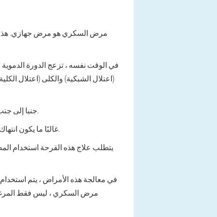
مرض السكري هو مرض جهازي. هذا يعني
في الوقت نفسه ، تزعج الدورة الدموية في
(اعتلال الشبكية) والكلى (اعتلال الكلي
جنبا إلى جنب مع هذه الأدوية ، يتم وصف الأدوية ذات التأثير المحدد التي تؤثر على عمليات التمثيل الغذائي في الألياف العصبية.
غالبًا ما يكون انتهاك الدورة الدموية في الشبكة الشعرية معقدًا بسبب القرحة الغذائية مع توطين سائد في الداخل من الساق السفلية.
يتطلب علاج هذه القرحة استخدام المط
في معالجة هذه الأمراض ، يتم استخدام 
مرض السكري ، ليس فقط المرغوب ف