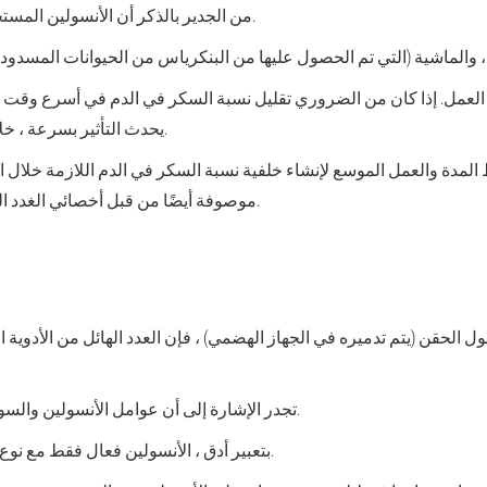
من الجدير بالذكر أن الأنسولين المستخدم لعلاج مرض السكري ليس متجانسًا.
لعمل. إذا كان من الضروري تقليل نسبة السكر في الدم في أسرع وقت مم
يحدث التأثير بسرعة ، خلال أول 15-20 دقيقة ، لكنه لا يدوم طويلاً.
مدة والعمل الموسع لإنشاء خلفية نسبة السكر في الدم اللازمة خلال الي
موصوفة أيضًا من قبل أخصائي الغدد الصماء ، اعتمادًا على وضع سريري محدد.
ول الحقن (يتم تدميره في الجهاز الهضمي) ، فإن العدد الهائل من الأدوية
تجدر الإشارة إلى أن عوامل الأنسولين والسوكر لمرض السكري ليست قابلة للتبديل.
بتعبير أدق ، الأنسولين فعال فقط مع نوع مرض السكري فوق نوع واحد من الأذن.