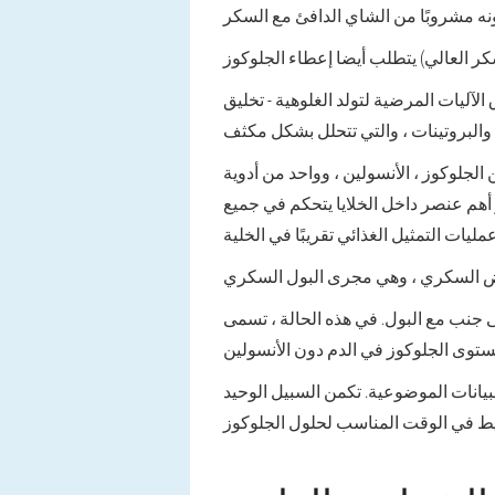
الآليات المرضية لتولد الغلوهية - تخليق
 يتم تقديم الجلوكوز عن طريق الوريد كجزء من استقطاب الخليط. يشمل هذا الخليط 5 ٪ من الجلوكوز ، الأنسولين ، وواحد من أدوية
أهم عنصر داخل الخلايا يتحكم في جميع
هذه الحالة ، تسمى SO - صورة إيجابية خاطئة - يتم
يانات الموضوعية. تكمن السبيل الوحيد