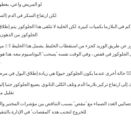
، يعطونه مشروبًا من الشاي الدافئ مع السكر.
لو
المريض واعي
لكن ارتفاع السكر في الدم (السكر العالي) يتطلب أيضا إعطاء الجلوكوز.
 في البلازما بكميات كبيرة. لكن الخلية لا تتلقى هذا الجلوكوز. يتم إطلاق 
الجلوكوز من الدهون والبروتينات ، والتي تتحلل بشكل مكثف.
لمنع حدوث ذلك ،
ل الجلوكوز في قفص ، وفي الوقت نفسه "يسحب" البوتاسيوم معه. هذا هو 
عمليات التمثيل الغذائي تقريبًا في الخلية.
ا يكون الجلوكوز حيويًا هي زيادة إطلاق البول في مرض السكري ، وهي مجرى البول السكري SO.
ى ارتفاع تركيز بلازما الدم وتلف الكلى الثانوي. يضيع الجلوكوز جنبا إلى جنب مع البول. في 
تقليل مستوى الجلوكوز في الدم دون الأنسولين.
خصائيي الغدد الصماء مع "مقص" بسبب التناقض بين مؤشرات المختبر والب
للخروج لتجنب هذه "المقصات" في الإدارة بالتنقيط في الوقت المناسب لحلول الجلوكوز.