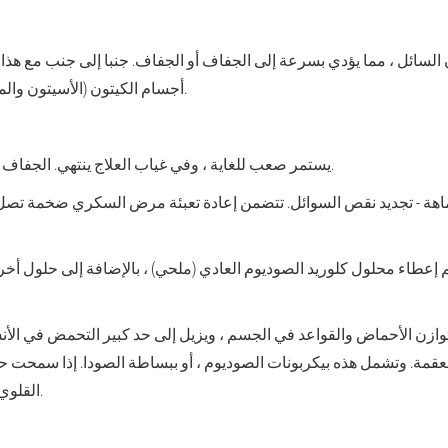
 السائل ، مما يؤدي بسرعة إلى الجفاف أو الجفاف. جنبا إلى جنب مع هذا ، 
أجسام الكيتون (الأسيتون والمركبات الأخرى) التي لها تفاعل الحمضي.
يستمر صعب للغاية ، وفي غياب العلاج ينتهي. الجفاف وعلاج الكيتون في عبء بعضهما البعض.
يتم إعطاء محلول كلوريد الصوديوم العادي (ملحي) ، بالإضافة إلى حلول أخ
وازن الأحماض والقواعد في الجسم ، ويزيل إلى حد كبير التحمض في الأن
عقمة. وتشمل هذه بيكربونات الصوديوم ، أو ببساطة الصودا. إذا سمحت
القلوي الوفير في شكل المياه المعدنية القلوية.