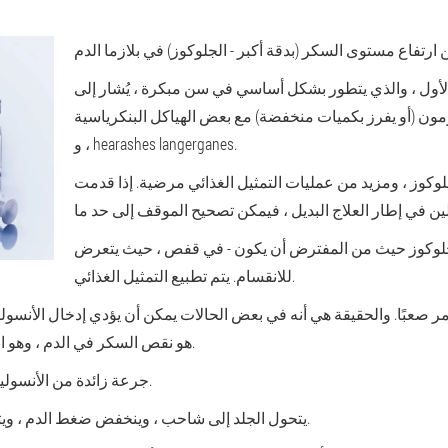
ول ، والذي يتطور بشكل أساسي في سن مبكرة ، يُشار إلى
رمون (أو يفرز بكميات منخفضة) مع بعض الهياكل البنكرياسية
، و hearashes langerganes.
لجلوكوز ، ومزيد من عمليات التمثيل الغذائي مرضية. إذا قدمت
 الجلوكوز حيث من المفترض أن يكون - في قفص ، حيث يتعرض
للانقسام. يتم تطبيع التمثيل الغذائي.
ر صعبًا. والحقيقة هي أنه في بعض الحالات يمكن أن يؤدي إدخال الأنسو
هو نقص السكر في الدم ، وهو انخفاض حاد في الجلوكوز في بلازما الدم.
جرعة زائدة من الأنسولين تؤثر بسرعة كبيرة ، وأحيانًا على الفور.
يتحول الجلد إلى شاحب ، وينخفض ضغط الدم ، ويتطور غيبوبة ، يصعب إزالتها من المريض.