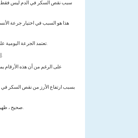
سبب نقص السكر في الدم ليس فقط جرعة
هذا هو السبب في اختيار جرعة الأنس
تعتمد الجرعة اليومية على مستوى نسبة السكر في الدم ، ومسار مرض السكري ، ويتم تحديده بواسطة الطبيب بشكل فردي لكل مريض.
إن الانهيار النموذجي لهذه الجرعة هو 30 ٪ قبل الإفطار ، و 35 ٪ - قبل الغداء ، و 25 ٪ - قبل العشاء ، و 10 ٪ في الليل.
على الرغم من أن هذه الأرقام ي
بسبب ارتفاع الأرز من نقص السكر في ا
صحيح ، ظهرت العديد من الأجهزة المحمولة في الآونة الأخيرة ، أجهزة قياس الجليوم ، المصممة لقياس نسبة السكر في الدم.