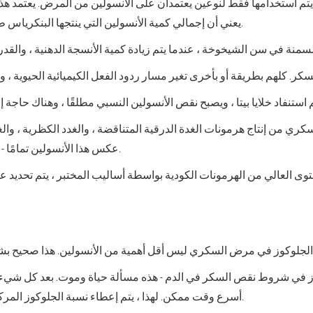
م استخدامها فقط لنوعين يعتمدان على الأنسولين من المرض. يعتمد هذا 
يعني أن إجمالي كمية الأنسولين التي ينتجها البنكرياس طبيعي ، أو حتى زيادة. لكنه لا يزال مفقود.
كري من إنتاج هرمونات الغدة الدرقية المتناقضة ، والغدد الكظرية ، وال
عكس هذا الأنسولين تمامًا - فهي تزيد من مستوى الجلوكوز في الدم.
ز في
شروط نقص السكر في الدم
- هذه مسألة حياة وموت. بعد كل شيء
أسرع وقت ممكن. لهذا ، يتم إعطاء نسبة الجلوكوز المركز بنسبة 40 ٪ عن طريق الوريد مع حقنة.