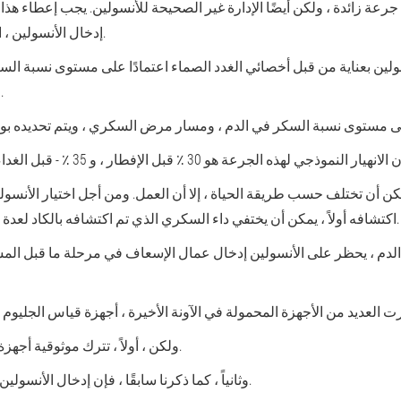
 زائدة ، ولكن أيضًا الإدارة غير الصحيحة للأنسولين. يجب إعطاء هذا 
إدخال الأنسولين ، النشاط البدني ، الضغوط ليست مرغوبة.
ولين بعناية من قبل أخصائي الغدد الصماء اعتمادًا على مستوى نسبة الس
الدم) ، والذي يتم تحديده بوسائل المختبر.
مكن أن تختلف حسب طريقة الحياة ، إلا أن العمل. ومن أجل اختيار الأن
اكتشافه أولاً ، يمكن أن يختفي داء السكري الذي تم اكتشافه بالكاد لعدة أيام. المعلم هو نفسه - مؤشرات المختبر.
لدم ، يحظر على الأنسولين إدخال عمال الإسعاف في مرحلة ما قبل الم
ولكن ، أولاً ، تترك موثوقية أجهزة غليسكوم في بعض الأحيان مرغوبًا فيها.
وثانياً ، كما ذكرنا سابقًا ، فإن إدخال الأنسولين المتأخر ليس مخيفًا مثل جرعة زائدة له.