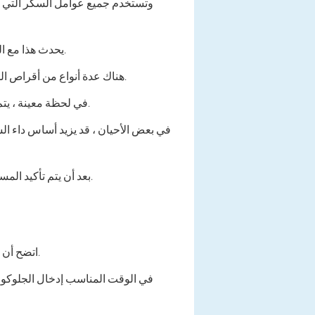
وتستخدم جميع عوامل السكر التي يت
يحدث هذا مع السمنة في سن الشيخوخة ، عندما يتم زيادة كمية الأنسجة الدهنية ، والقدرات التعويضية للجسم البشري منخفضة.
هناك عدة أنواع من أقراص السكر. كلهم بطريقة أو بأخرى تغير مسار ردود الفعل الكيميائية الحيوية ، وبالتالي تحفز إنتاج الأنسولين مع خلايا بيتا.
في لحظة معينة ، يتم استنفاد خلايا بيتا ، ويصبح نقص الأنسولين النسبي مطلقًا ، وهناك حاجة إلى مزيد من الانتقال إلى علاج الأنسولين.
في بعض الأحيان ، قد يزيد أساس داء الس
بعد أن يتم تأكيد المستوى العالي من الهرمونات الكودية بواسطة أساليب المختبر ، يتم تحديد عوامل الحقن المحددة التي تنظم مستواه.
اتضح أن الجلوكوز في مرض السكري ليس أقل أهمية من الأنسولين. هذا صحيح بشكل خاص للأشكال الشديدة من المرض.
في الوقت المناسب إدخال الجلوكو