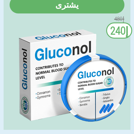
يشترى
إ480
إ240