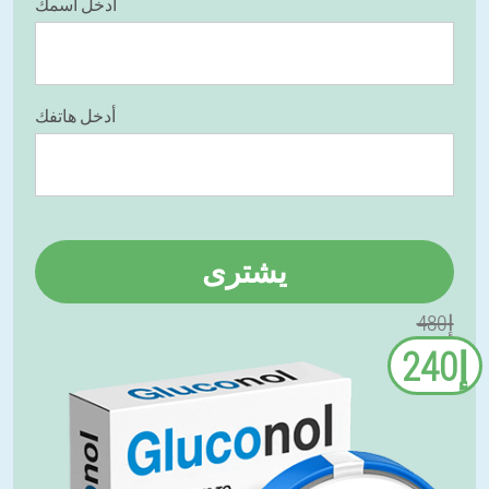
أدخل أسمك
أدخل هاتفك
يشترى
إ480
إ240